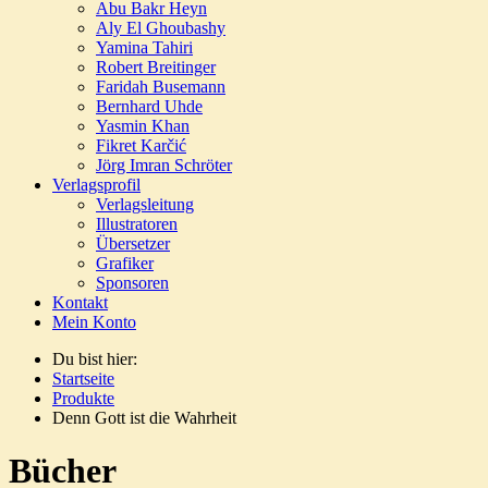
Abu Bakr Heyn
Aly El Ghoubashy
Yamina Tahiri
Robert Breitinger
Faridah Busemann
Bernhard Uhde
Yasmin Khan
Fikret Karčić
Jörg Imran Schröter
Verlagsprofil
Verlagsleitung
Illustratoren
Übersetzer
Grafiker
Sponsoren
Kontakt
Mein Konto
Du bist hier:
Startseite
Produkte
Denn Gott ist die Wahrheit
Bücher